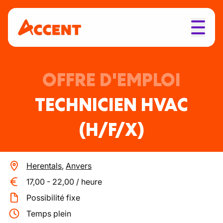
OFFRE D'EMPLOI
TECHNICIEN HVAC
(H/F/X)
Herentals
,
Anvers
17,00
-
22,00
/
heure
Possibilité fixe
Temps plein