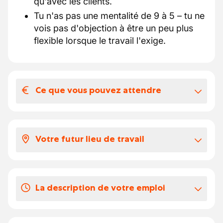
qu'avec les clients.
Tu n'as pas une mentalité de 9 à 5 – tu ne
vois pas d'objection à être un peu plus
flexible lorsque le travail l'exige.
Ce que vous pouvez attendre
Votre salaire et vos avantages
extralégaux
Votre futur lieu de travail
Nous vous offrons :
une fonction stimulante dans un
En tant que technicien HVAC pour notre
environnement de travail agréable au sein
client à Herentals, vous travaillerez en
d'une entreprise saine et en forte
La description de votre emploi
déplacement et interviendrez sur différents
croissance située à Herentals
types de chantiers.
des collègues qui vous assisteront
Que ferez-vous ?
Cela peut inclure des chantiers industriels,
volontiers et vous aideront à progresser