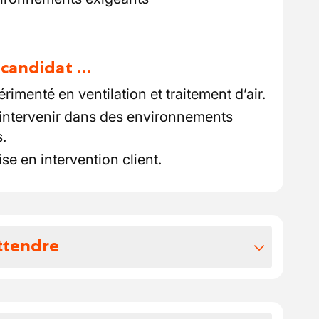
u candidat …
menté en ventilation et traitement d’air.
intervenir dans des environnements
.
ise en intervention client.
ttendre
vos avantages extralégaux
300 € brut/mois