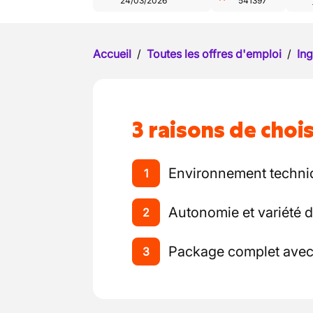
24/03/2026
541397
Accueil
/
Toutes les offres d'emploi
/
Ing
3 raisons de chois
Environnement techni
1
Autonomie et variété 
2
Package complet avec 
3