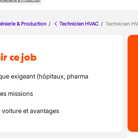
Ingénierie & Production
énierie & Production
/
Technicien HVAC
/
Technicien H
ir ce job
que exigeant (hôpitaux, pharma
des missions
voiture et avantages