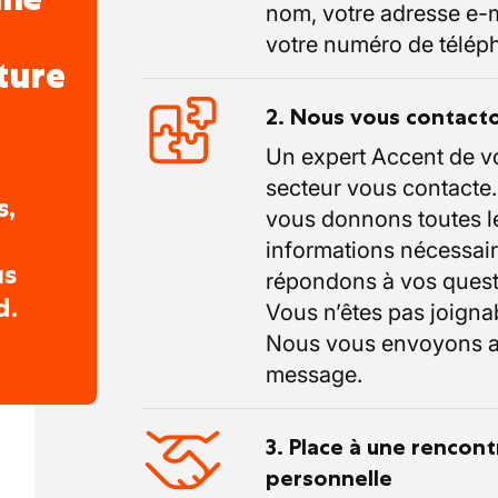
nom, votre adresse e-m
votre numéro de télép
ture
2. Nous vous contact
Un expert Accent de v
secteur vous contacte
s,
vous donnons toutes l
informations nécessair
us
répondons à vos quest
d.
Vous n’êtes pas joigna
Nous vous envoyons a
message.
3. Place à une rencont
personnelle