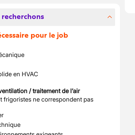
 recherchons
essaire pour le job
mécanique
olide en HVAC
ventilation / traitement de l’air
 frigoristes ne correspondent pas
er
echnique
vironnements exigeants