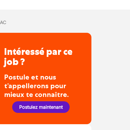
VAC
Intéressé par ce
job ?
Postule et nous
t’appellerons pour
mieux te connaître.
Postulez maintenant