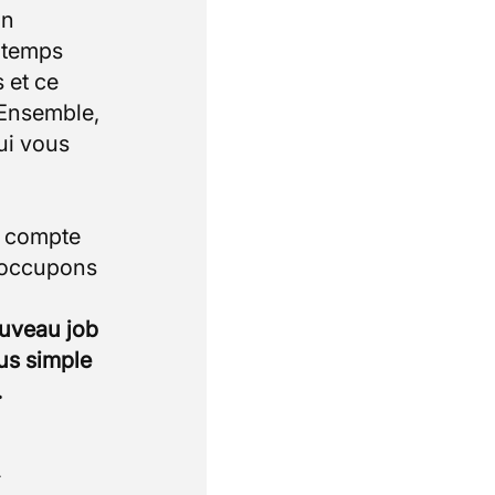
un
e temps
 et ce
 Ensemble,
ui vous
i compte
 occupons
ouveau job
lus simple
.
.