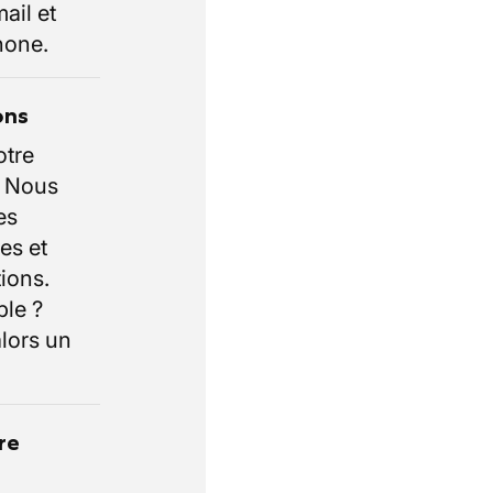
ail et
hone.
ons
otre
. Nous
es
es et
ions.
ble ?
lors un
re