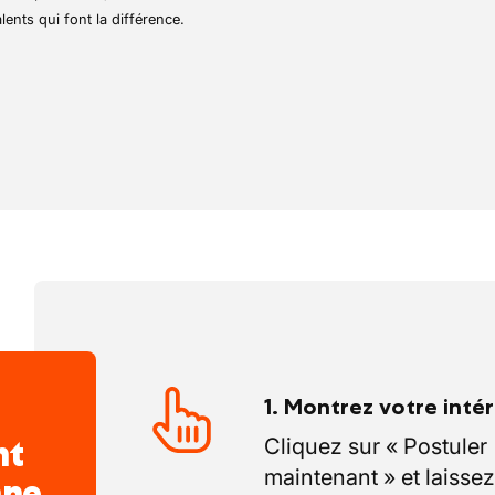
 après chaque intervention
lents qui font la différence.
dispatching
ens
r jour
s sur un même site
1. Montrez votre inté
nt
Cliquez sur « Postuler
maintenant » et laissez
nne