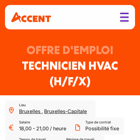
OFFRE D'EMPLOI
TECHNICIEN HVAC
(H/F/X)
Lieu
Bruxelles
,
Bruxelles-Capitale
Salaire
Type de contrat
18,00
-
21,00
/
heure
Possibilité fixe
Temps de travail
Régime de travail