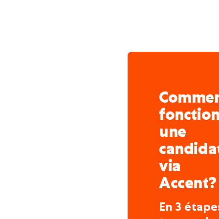
Comme
fonctio
une
candida
via
Accent?
En 3 étape