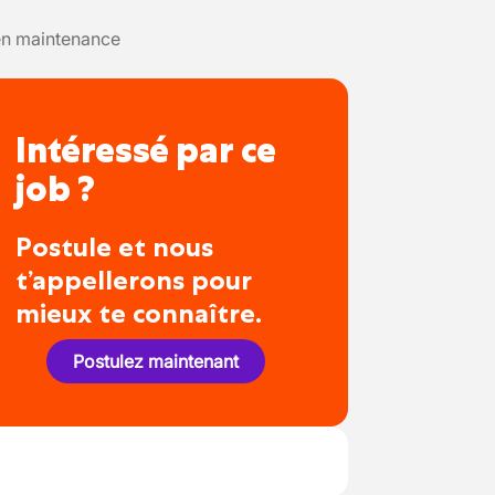
en maintenance
Intéressé par ce
job ?
Postule et nous
t’appellerons pour
mieux te connaître.
Postulez maintenant