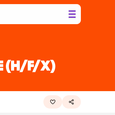
E
(H/F/X)