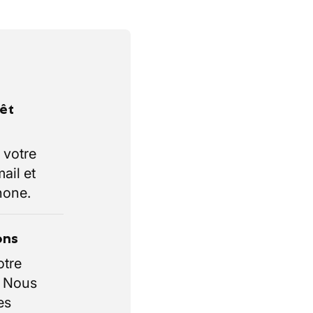
rêt
 votre
ail et
hone.
ons
otre
. Nous
es