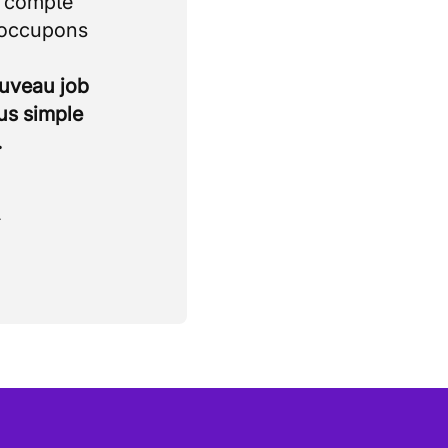
i compte
 occupons
ouveau job
lus simple
.
.