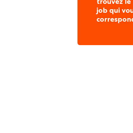
trouvez le
job qui vo
correspon