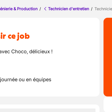
énierie & Production
/
Technicien d'entretien
/
Technici
ir ce job
 avec Choco, délicieux !
n journée ou en équipes