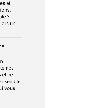
es et
ions.
ble ?
lors un
re
un
e temps
 et ce
 Ensemble,
ui vous