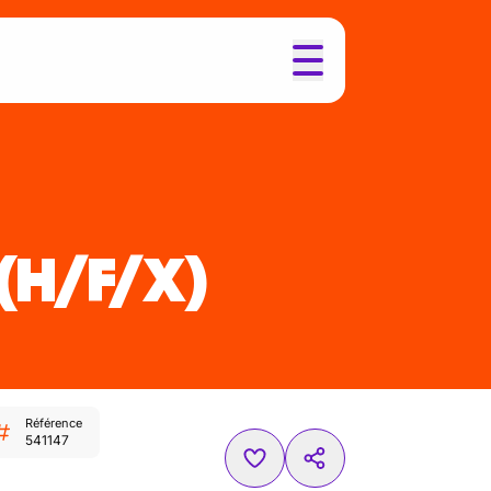
(H/F/X)
Référence
541147