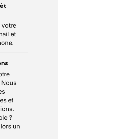
rêt
 votre
ail et
hone.
ons
otre
. Nous
es
es et
ions.
ble ?
lors un