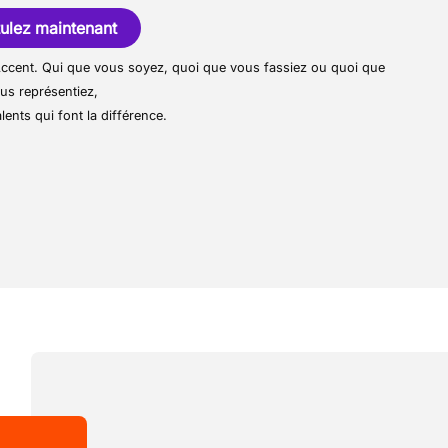
 les résoudre rapidement.
ls se concentrent sur la vente, l'entretien
ulez maintenant
ons, bus et remorques.
r Accent. Qui que vous soyez, quoi que vous fassiez ou quoi que
pièces de haute qualité et des méthodes
us représentiez,
e gamme complète de services.
lents qui font la différence.
pe énergique, où la passion, l'innovation
t au centre des préoccupations.