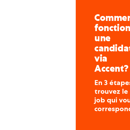
Comme
fonctio
une
candida
via
Accent?
En 3 étape
trouvez le
job qui vo
correspon