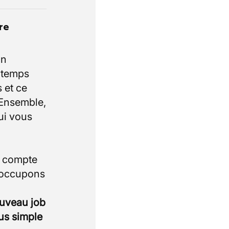
re
un
e temps
 et ce
 Ensemble,
ui vous
i compte
 occupons
ouveau job
lus simple