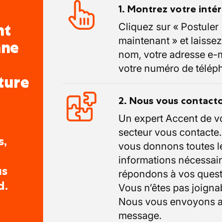
1. Montrez votre inté
nt
Cliquez sur « Postuler
maintenant » et laissez
nne
nom, votre adresse e-m
votre numéro de télép
ture
2. Nous vous contact
Un expert Accent de v
secteur vous contacte
s,
vous donnons toutes l
informations nécessair
us
répondons à vos quest
d.
Vous n’êtes pas joigna
Nous vous envoyons a
message.