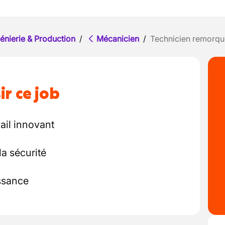
énierie & Production
/
Mécanicien
/
Technicien remorqu
ir ce job
ail innovant
la sécurité
issance