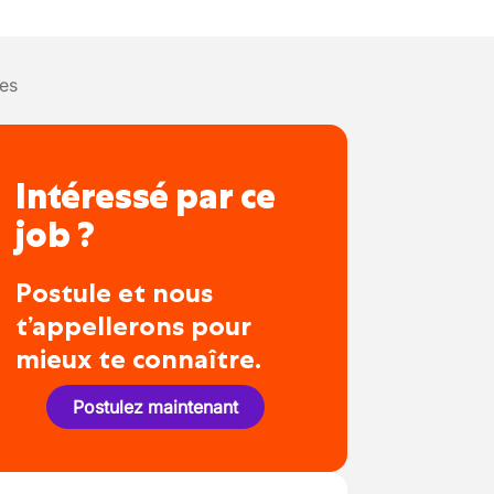
es
Intéressé par ce
job ?
Postule et nous
t’appellerons pour
mieux te connaître.
Postulez maintenant