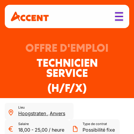
OFFRE D'EMPLOI
TECHNICIEN
SERVICE
(H/F/X)
Lieu
Hoogstraten
,
Anvers
Salaire
Type de contrat
18,00
-
25,00
/
heure
Possibilité fixe