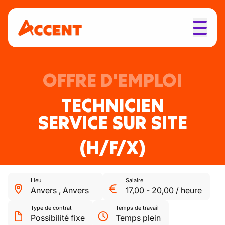
OFFRE D'EMPLOI
TECHNICIEN
SERVICE SUR SITE
(H/F/X)
Lieu
Salaire
Anvers
,
Anvers
17,00
-
20,00
/
heure
Type de contrat
Temps de travail
Possibilité fixe
Temps plein