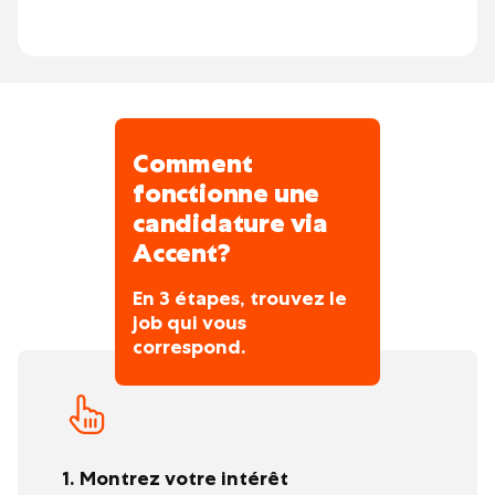
Ce travail n'est certainement pas une gare
à des techniques de haute qualité.
terminus, mais peut être un tremplin vers
Qualité, sécurité et respect de
davantage, autrement dit, nous vous offrons
l'environnement sont au cœur de notre
un emploi avec
approche. Vous travaillez dans une équipe
un plan de formation.
où l'innovation et la collaboration sont
centrales.
Comment
fonctionne une
candidature via
Accent?
En 3 étapes, trouvez le
job qui vous
correspond.
1. Montrez votre intérêt