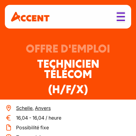
OFFRE D'EMPLOI
TECHNICIEN
TÉLÉCOM
(H/F/X)
Schelle
,
Anvers
16,04
-
16,04
/
heure
Possibilité fixe