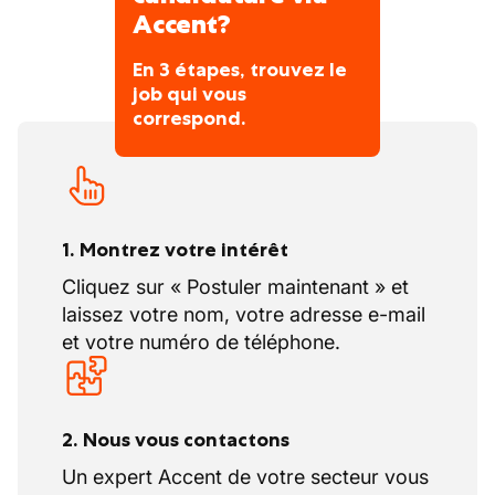
système ERP (SAP) pour le traitement des
Accent?
demandes, commandes, encodages, et
En 3 étapes, trouvez le
suivi des dossiers clients.
job qui vous
Communication : Maintenir un contact
correspond.
fluide et proactif avec les commerciaux
terrain, la logistique et les autres
départements du groupe.
1. Montrez votre intérêt
Cliquez sur « Postuler maintenant » et
laissez votre nom, votre adresse e-mail
et votre numéro de téléphone.
2. Nous vous contactons
Un expert Accent de votre secteur vous