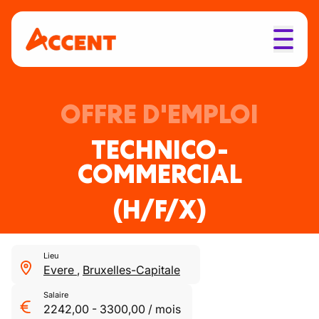
OFFRE D'EMPLOI
TECHNICO-
COMMERCIAL
(H/F/X)
Lieu
Evere
,
Bruxelles-Capitale
Salaire
2242,00
-
3300,00
/
mois