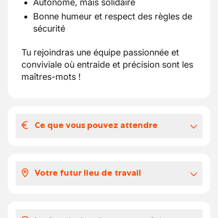
Autonome, mais solidaire
Bonne humeur et respect des règles de
sécurité
Tu rejoindras une équipe passionnée et
conviviale où entraide et précision sont les
maîtres-mots !
Ce que vous pouvez attendre
Votre salaire et vos avantages
extralégaux
Votre futur lieu de travail
Pourquoi postuler chez nous ?
Contrat à temps plein avec évolution
Une équipe passionnée où l’esprit
possible vers un engagement fixe.
d’innovation et la qualité sont au cœur de