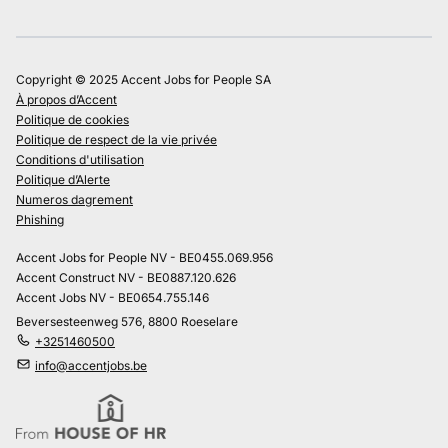
Copyright © 2025 Accent Jobs for People SA
À propos d’Accent
Politique de cookies
Politique de respect de la vie privée
Conditions d'utilisation
Politique d’Alerte
Numeros dagrement
Phishing
Accent Jobs for People NV - BE0455.069.956
Accent Construct NV - BE0887.120.626
Accent Jobs NV - BE0654.755.146
Beversesteenweg 576, 8800 Roeselare
+3251460500
info@accentjobs.be