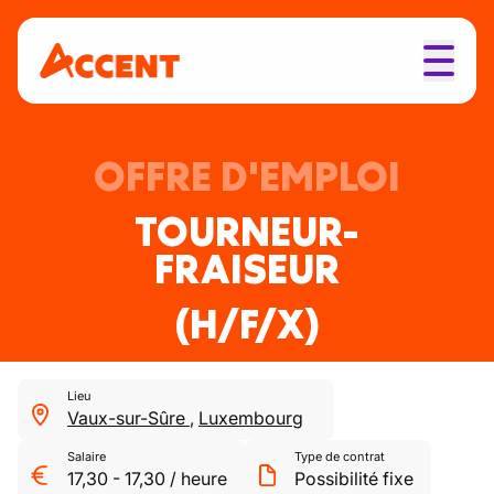
OFFRE D'EMPLOI
TOURNEUR-
FRAISEUR
(H/F/X)
Lieu
Vaux-sur-Sûre
,
Luxembourg
Salaire
Type de contrat
17,30
-
17,30
/
heure
Possibilité fixe