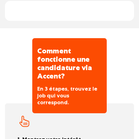
entretien, réglage des machines,
changement d'outils et maintenance
préventive
application des normes de sécurité en
atelier
Comment
fonctionne une
candidature via
Accent?
En 3 étapes, trouvez le
job qui vous
correspond.