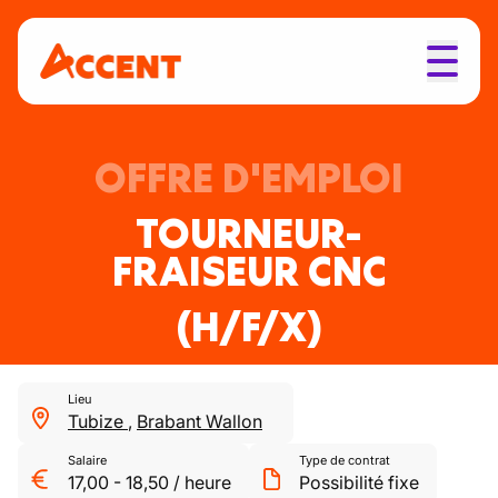
OFFRE D'EMPLOI
TOURNEUR-
FRAISEUR CNC
(H/F/X)
Lieu
Tubize
,
Brabant Wallon
Salaire
Type de contrat
17,00
-
18,50
/
heure
Possibilité fixe