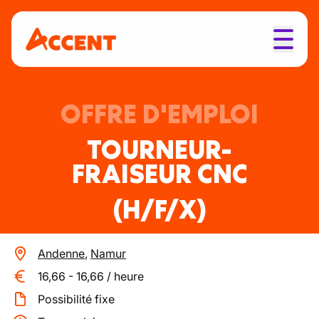
OFFRE D'EMPLOI
TOURNEUR-
FRAISEUR CNC
(H/F/X)
Andenne
,
Namur
16,66
-
16,66
/
heure
Possibilité fixe