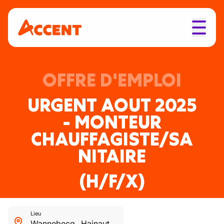
OFFRE D'EMPLOI
URGENT AOUT 2025
- MONTEUR
CHAUFFAGISTE/SA
NITAIRE
(H/F/X)
Lieu
Wannebecq
,
Hainaut