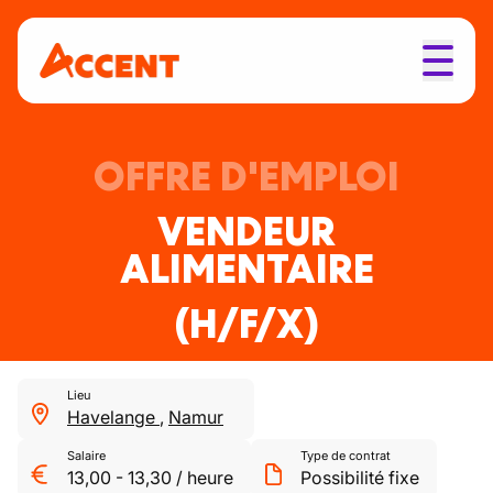
OFFRE D'EMPLOI
VENDEUR
ALIMENTAIRE
(H/F/X)
Lieu
Havelange
,
Namur
Salaire
Type de contrat
13,00
-
13,30
/
heure
Possibilité fixe