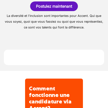
Une variante d’organisation est possible
alimentaire.
Effectuer le réassort des produits en
Postulez maintenant
avec des ouvertures ou fermetures du
magasin.
magasin.
La diversité et l'inclusion sont importantes pour Accent. Qui que
Assurer le nettoyage des lieux.
vous soyez, quoi que vous fassiez ou quoi que vous représentiez,
Ranger et organiser la réserve.
ce sont vos talents qui font la différence.
Comment
fonctionne une
candidature via