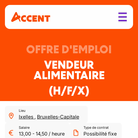
OFFRE D'EMPLOI
VENDEUR
ALIMENTAIRE
(H/F/X)
Lieu
Ixelles
,
Bruxelles-Capitale
Salaire
Type de contrat
13,00
-
14,50
/
heure
Possibilité fixe