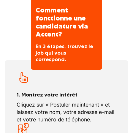
pizzas et pâtes, toujours fraîchement
préparés chaque jour. Vous pouvez
Comment
également découvrir une large sélection de
fonctionne une
fromages artisanaux et de charcuterie fine.
candidature via
Accent?
En 3 étapes, trouvez le
job qui vous
correspond.
1. Montrez votre intérêt
Cliquez sur « Postuler maintenant » et
laissez votre nom, votre adresse e-mail
et votre numéro de téléphone.