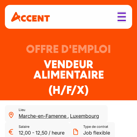
OFFRE D'EMPLOI
VENDEUR
ALIMENTAIRE
(H/F/X)
Lieu
Marche-en-Famenne
,
Luxembourg
Salaire
Type de contrat
12,00
-
12,50
/
heure
Job flexible