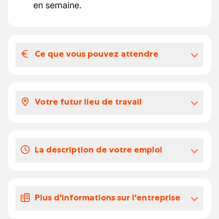
en semaine.
Ce que vous pouvez attendre
Votre salaire et vos avantages
extralégaux
Votre futur lieu de travail
Salaire sans impôt
Le magasin est ouvert 7 jours sur 7.
Vos congés
En fonction de vos disponibilités
La description de votre emploi
Nous recherchons des flexijobs pour la
caisse/réassort et comptoir boucherie
Plus d'informations sur l'entreprise
Assurer l’encaissement des achats à la
caisse.