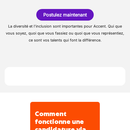
L’entreprise exerce son activité dans une
Effectuer le réassort dans le magasin.
grande surface alimentaire. Elle évolue dans
Servir les clients au comptoir boucherie.
Postulez maintenant
le secteur de la distribution alimentaire.
La diversité et l'inclusion sont importantes pour Accent. Qui que
vous soyez, quoi que vous fassiez ou quoi que vous représentiez,
ce sont vos talents qui font la différence.
Comment
fonctionne une
candidature via