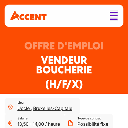
OFFRE D'EMPLOI
VENDEUR
BOUCHERIE
(H/F/X)
Lieu
Uccle
,
Bruxelles-Capitale
Salaire
Type de contrat
13,50
-
14,00
/
heure
Possibilité fixe