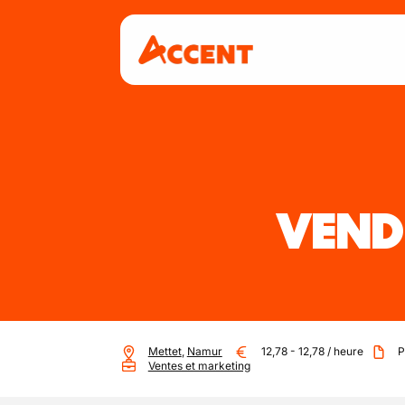
VEND
Mettet
,
Namur
12,78
-
12,78
/
heure
P
Ventes et marketing