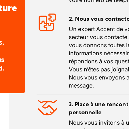
votre numéro de télép
ture
2. Nous vous contact
Un expert Accent de v
secteur vous contacte
s,
vous donnons toutes l
informations nécessair
us
répondons à vos quest
d.
Vous n’êtes pas joigna
Nous vous envoyons a
message.
3. Place à une rencont
personnelle
Nous vous invitons à 