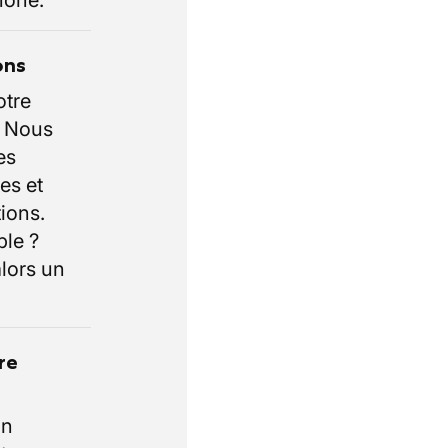
hone.
ons
otre
. Nous
es
es et
ions.
ble ?
lors un
re
un