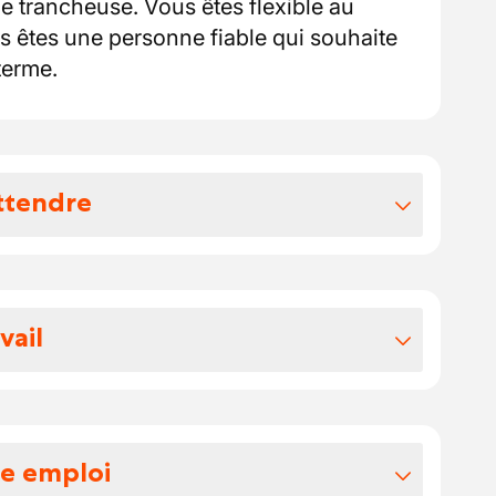
ne trancheuse. Vous êtes flexible au
s êtes une personne fiable qui souhaite
terme.
ttendre
vos avantages extralégaux
vail
une boucherie dans un supermarché.
fonction de la commission paritaire.
re emploi