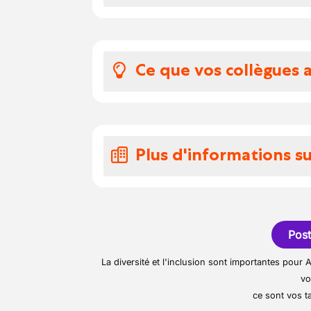
• Effectuer le stockage 
réserve et mettre en plac
• Accueillir le client iden
Ce que vos collègues 
produits et services
• Contrôler l'état et la 
La polyvalence, le travail
retirer les produits impro
fixe.
• Suivre l'état des stocks
Plus d'informations su
approvisionnement et ét
• Effectuer l'entretien d
Cette société familiale e
de Mettet.
Post
La diversité et l'inclusion sont importantes pou
vo
ce sont vos ta