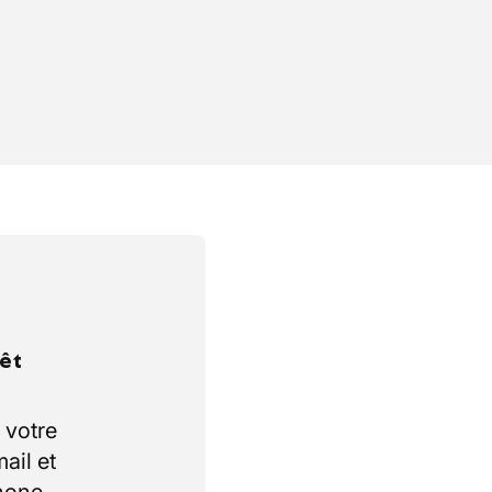
rêt
 votre
ail et