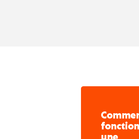
Comme
fonctio
une