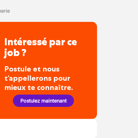
erie
Intéressé par ce
job ?
Postule et nous
t’appellerons pour
mieux te connaître.
Postulez maintenant