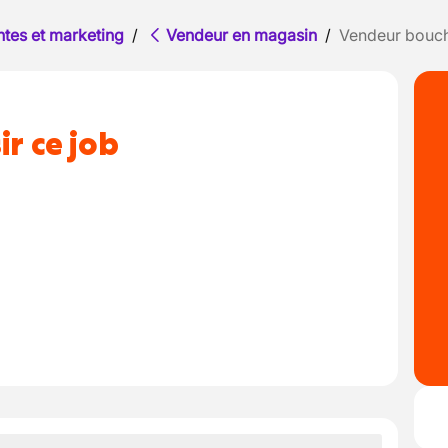
ntes et marketing
/
Vendeur en magasin
/
Vendeur bouch
ir ce job