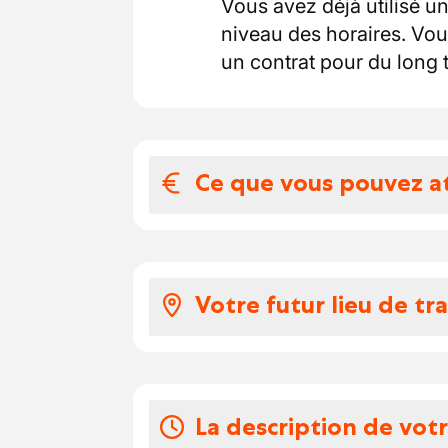
Vous avez déjà utilisé u
niveau des horaires. Vou
un contrat pour du long 
Ce que vous pouvez a
Votre salaire et 
13.56 + CR de 4€
Votre futur lieu de tra
Travail 18h semaine
Vos congés
Vous travaillerez dans 
Vous avez des congés en 
La description de vot