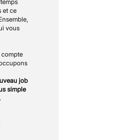
e temps
 et ce
 Ensemble,
ui vous
i compte
 occupons
ouveau job
lus simple
.
.