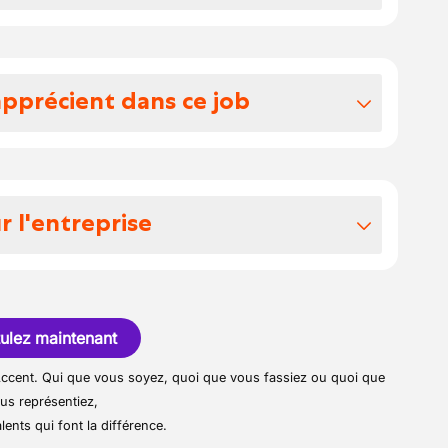
et le rangement des marchandises en
e les produits sur le lieu de vente
tifier ses besoins et le conseiller sur les
apprécient dans ce job
conservation des produits périssables et
 d'équipe, la possibilité d'avoir un contrat
pres à la vente
 identifier les besoins en
r l'entreprise
ablir les commandes
u magasin du plan de travail et du matériel
st active dans la boucherie dans la région
ulez maintenant
r Accent. Qui que vous soyez, quoi que vous fassiez ou quoi que
us représentiez,
lents qui font la différence.