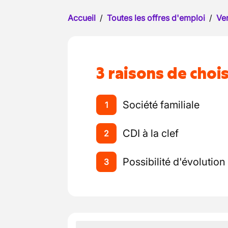
Accueil
/
Toutes les offres d'emploi
/
Ve
3 raisons de chois
Société familiale
1
CDI à la clef
2
Possibilité d'évolution
3