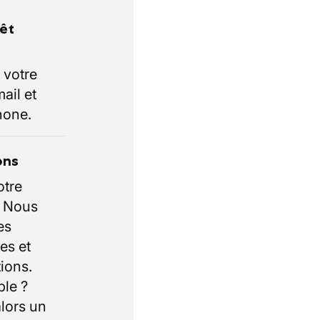
rêt
 votre
ail et
hone.
ons
otre
. Nous
es
es et
ions.
ble ?
lors un