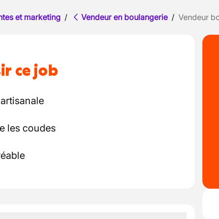
ntes et marketing
/
Vendeur en boulangerie
/
Vendeur bo
ir ce job
artisanale
re les coudes
réable