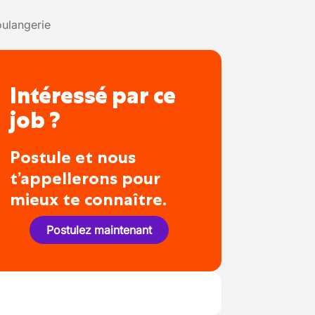
ulangerie
Intéressé par ce
job ?
Postule et nous
t’appellerons pour
mieux te connaître.
Postulez maintenant