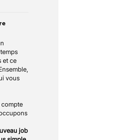
re
un
e temps
 et ce
 Ensemble,
ui vous
i compte
 occupons
ouveau job
lus simple