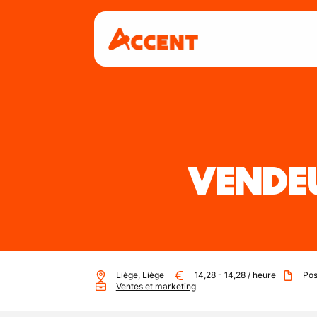
VENDE
Liège
,
Liège
14,28
-
14,28
/
heure
Pos
Ventes et marketing