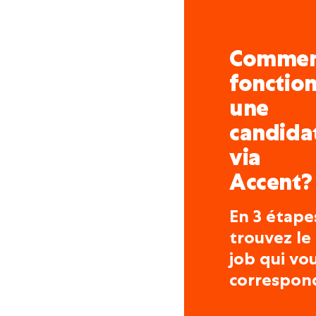
Comme
fonctio
une
candida
via
Accent?
En 3 étape
trouvez le
job qui vo
correspon