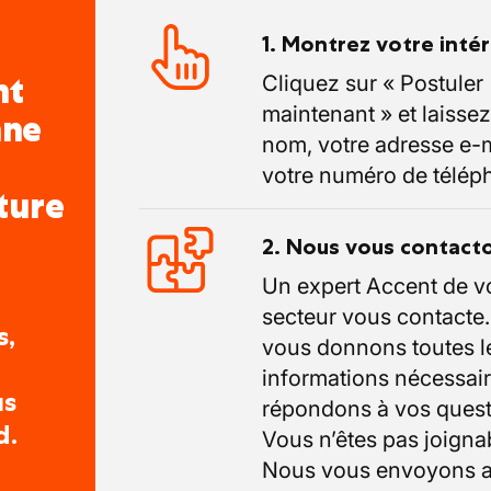
1. Montrez votre inté
nt
Cliquez sur « Postuler
maintenant » et laissez
nne
nom, votre adresse e-m
votre numéro de télép
ture
2. Nous vous contact
Un expert Accent de v
secteur vous contacte
s,
vous donnons toutes l
informations nécessair
us
répondons à vos quest
d.
Vous n’êtes pas joigna
Nous vous envoyons a