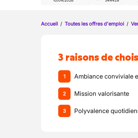
10/04/2026
544429
Accueil
/
Toutes les offres d'emploi
/
Ve
3 raisons de chois
Ambiance conviviale e
1
Mission valorisante
2
Polyvalence quotidie
3