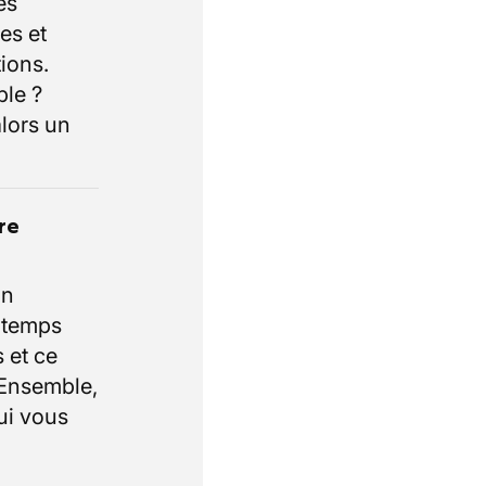
es
es et
ions.
ble ?
lors un
re
un
e temps
 et ce
 Ensemble,
ui vous