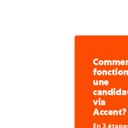
Comme
fonctio
une
candida
via
Accent?
En 3 étape