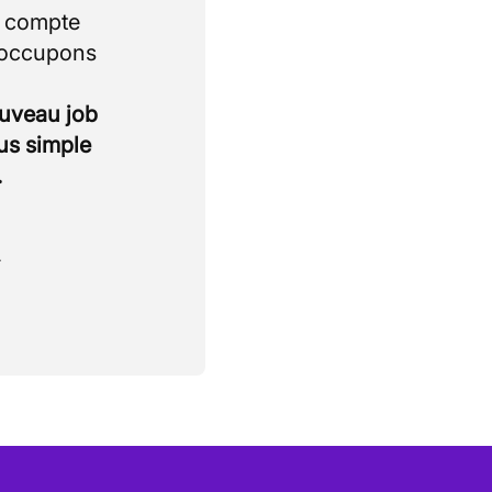
i compte
 occupons
ouveau job
lus simple
.
.