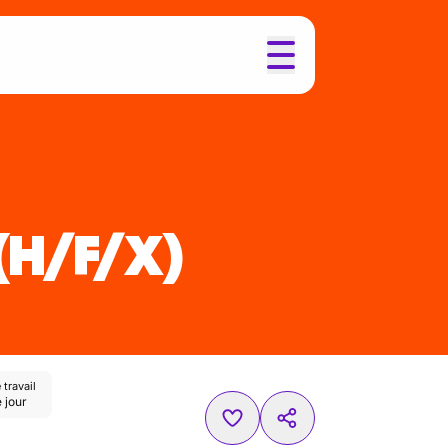
(H/F/X)
travail
 jour