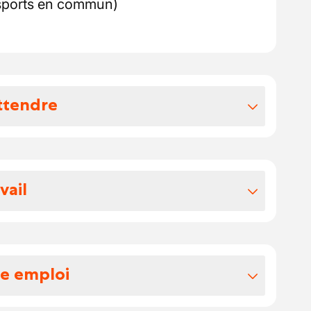
nsports en commun)
ttendre
vos avantages extralégaux
otre package:
vail
, votre salaire brut se situe entre 1850 et
pe à taille humaine, animée par la
hèques en plus de votre salaire.
espect du travail bien fait. La bonne
ntraide rythment le quotidien de la
re emploi
s en concertation et sur base de