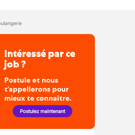
ulangerie
Intéressé par ce
job ?
Postule et nous
t’appellerons pour
mieux te connaître.
Postulez maintenant