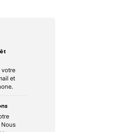
rêt
 votre
ail et
hone.
ons
otre
. Nous