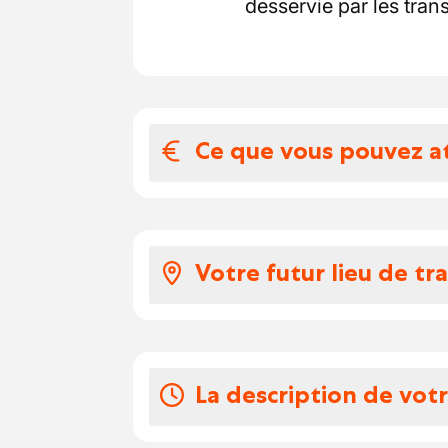
desservie par les tra
Ce que vous pouvez a
Votre salaire et 
Voici à quoi ressemble v
Votre futur lieu de tra
Selon votre expérience
2100 euros par mois.
Vous rejoindrez une équi
Vous recevez des écoc
passion du métier et le r
Vos congés
humeur, le partage et l’e
La description de vot
boutique.
Les congés sont organisé