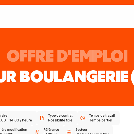
OFFRE D'EMPLOI
UR BOULANGERIE
laire
Type de contrat
Temps de travail
3,00
-
14,00
/
heure
Possibilité fixe
Temps partiel
ière modification
Référence
Secteur