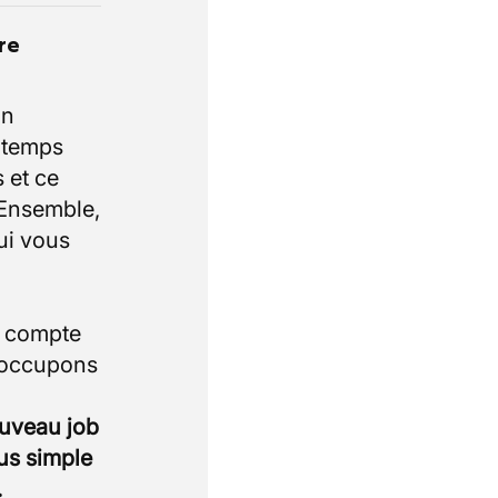
re
un
e temps
 et ce
 Ensemble,
ui vous
i compte
 occupons
ouveau job
lus simple
.