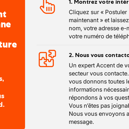
1. Montrez votre inté
nt
Cliquez sur « Postuler
maintenant » et laissez
nne
nom, votre adresse e-m
votre numéro de télép
ture
2. Nous vous contact
Un expert Accent de v
secteur vous contacte
s,
vous donnons toutes l
informations nécessair
us
répondons à vos quest
d.
Vous n’êtes pas joigna
Nous vous envoyons a
message.