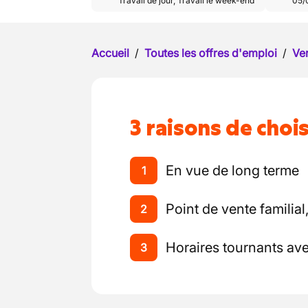
Travail de jour
,
Travail le week-end
05/
Accueil
/
Toutes les offres d'emploi
/
Ve
3 raisons de chois
En vue de long terme
1
Point de vente familial
2
Horaires tournants av
3