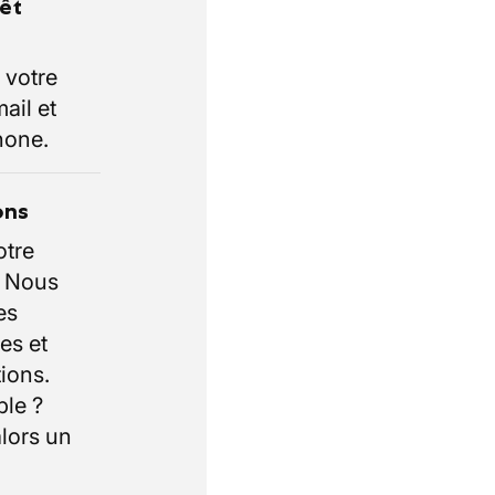
rêt
 votre
ail et
hone.
ons
otre
. Nous
es
es et
ions.
ble ?
lors un