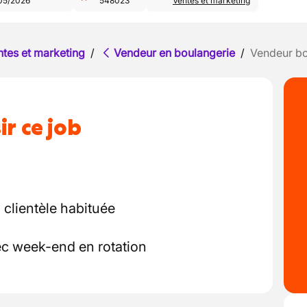
05/2026
548023
Ventes et marketing
ntes et marketing
/
Vendeur en boulangerie
/
Vendeur bo
ir ce job
, clientèle habituée
ec week-end en rotation