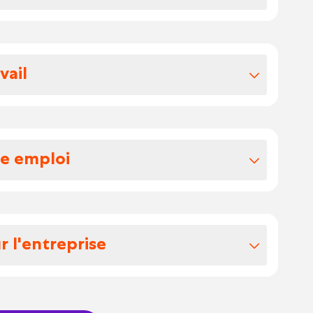
vos avantages extralégaux
 cp 201
vail
int de vente familial, avec une clientèle
isponibilité à partir de 6h00 du matin
re emploi
urnants
 rotation (planning tournant)
 vendeur(se) en boulangerie dynamique
 les clients avec le sourire
r l'entreprise
ains, viennoiseries et pâtisseries
pprovisionner les produits en vitrine
 boulangerie
t à l’hygiène de l’espace de vente