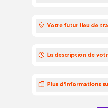
Votre salaire et 
Salaire en fonction de la
Votre futur lieu de tra
Vos congés
Vous travaillez sur un po
Horaires variables : d
habituée.
jusqu’à 18h30
La description de vot
Travail en horaires to
Travail le week-end en
Nous recherchons un(e)
et motivé(e)
Accueillir et conseiller
Plus d'informations su
Assurer la vente des p
Mettre en place et réa
Vous travaillez dans une
Veiller à la propreté e