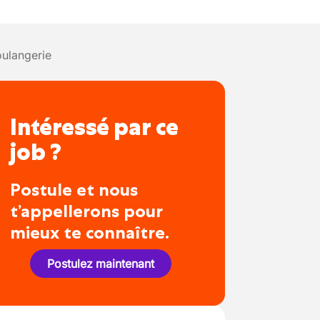
ulangerie
Intéressé par ce
job ?
Postule et nous
t’appellerons pour
mieux te connaître.
Postulez maintenant