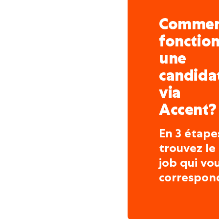
Comme
fonctio
une
candida
via
Accent?
En 3 étape
trouvez le
job qui vo
correspon