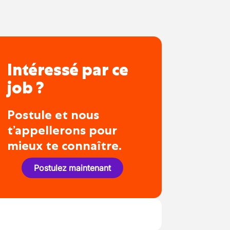
Intéressé par ce
job ?
Postule et nous
t’appellerons pour
mieux te connaître.
Postulez maintenant