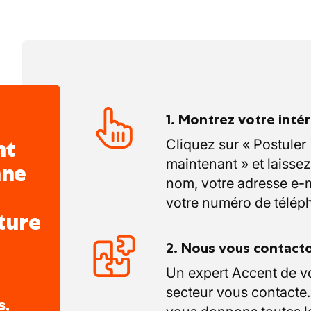
on 20 jours de congé par an.
construction, vous bénéficiez en outre
bien connus pendant la période estivale.
ron 3 semaines collectivement en congé
el An, vous profitez également d'environ 2
1. Montrez votre inté
llectif. Une période où de nombreux
nt
Cliquez sur « Postuler
t consciemment de se détendre
maintenant » et laissez
nne
nsacrer du temps à la famille et au repos.
nom, votre adresse e-m
 ordinaires, vous recevez également des
votre numéro de télép
ture
satoires. Ces jours-là, vous n'êtes pas
 devoir utiliser vos jours de congé légaux.
2. Nous vous contact
Un expert Accent de v
secteur vous contacte
s,