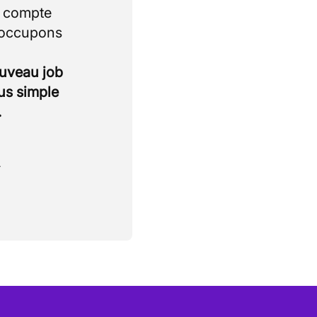
i compte
 occupons
ouveau job
lus simple
.
.