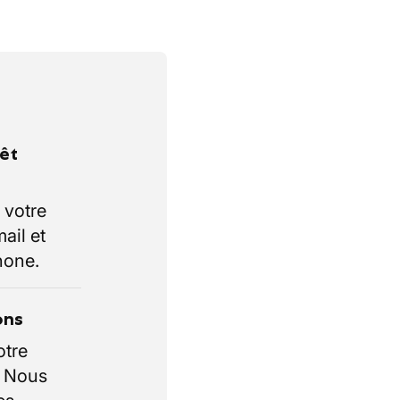
rêt
 votre
ail et
hone.
ons
otre
. Nous