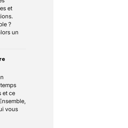
es
es et
ions.
ble ?
lors un
re
un
e temps
 et ce
 Ensemble,
ui vous