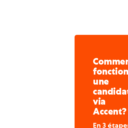
Cela représente envir
Dans le secteur de la 
des congés collectifs 
Ainsi, vous êtes envi
durant les mois d'été.
Entre Noël et le Nouv
semaines de congé co
Comme
collègues choisissen
fonctio
complètement et de co
une
En plus de vos congés
candida
jours de repos compen
tenu de travailler sans
via
Accent?
En 3 étape