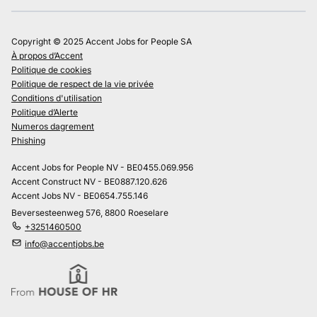
Copyright © 2025 Accent Jobs for People SA
À propos d’Accent
Politique de cookies
Politique de respect de la vie privée
Conditions d'utilisation
Politique d’Alerte
Numeros dagrement
Phishing
Accent Jobs for People NV - BE0455.069.956
Accent Construct NV - BE0887.120.626
Accent Jobs NV - BE0654.755.146
Beversesteenweg 576, 8800 Roeselare
+3251460500
info@accentjobs.be