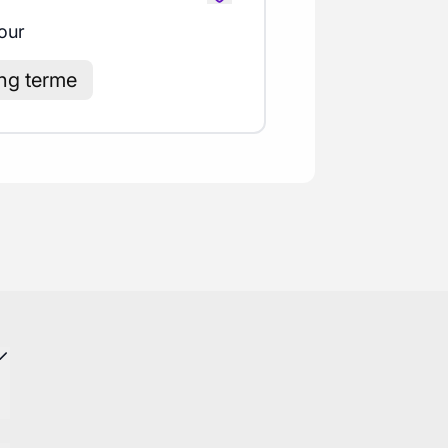
jour
ng terme