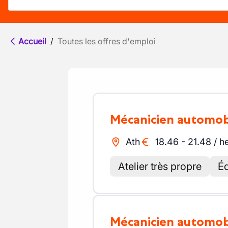
Accueil
/
Toutes les offres d'emploi
Mécanicien automob
Ath
18.46
-
21.48
/
h
Atelier très propre
É
Mécanicien automob