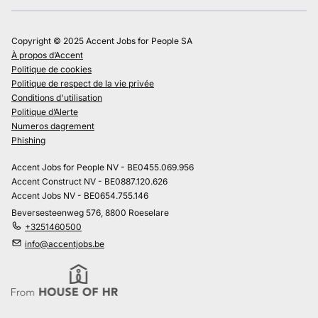
Copyright © 2025 Accent Jobs for People SA
À propos d’Accent
Politique de cookies
Politique de respect de la vie privée
Conditions d'utilisation
Politique d’Alerte
Numeros dagrement
Phishing
Accent Jobs for People NV - BE0455.069.956
Accent Construct NV - BE0887.120.626
Accent Jobs NV - BE0654.755.146
Beversesteenweg 576, 8800 Roeselare
+3251460500
info@accentjobs.be