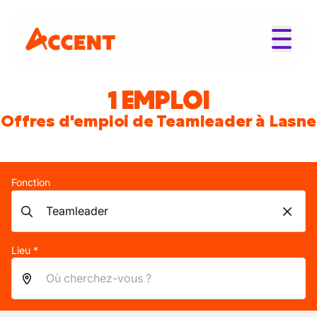
1 EMPLOI
Offres d'emploi de Teamleader à Lasne
Fonction
Lieu *