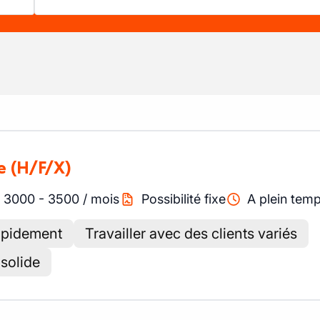
e
(H/F/X)
3000
-
3500
/
mois
Possibilité fixe
A plein tem
apidement
Travailler avec des clients variés
 solide