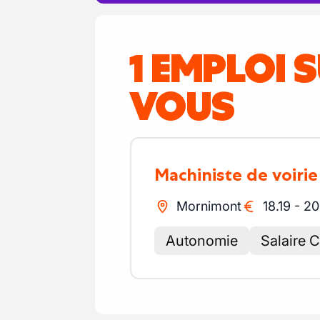
1 EMPLOI 
VOUS
Machiniste de voirie
Mornimont
18.19
-
20
Autonomie
Salaire 