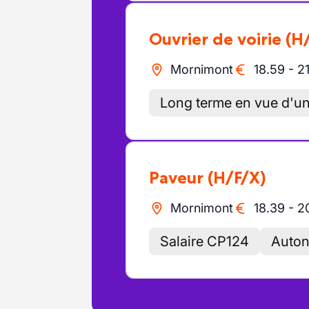
Ouvrier de voirie
(H
Mornimont
18.59
-
2
Long terme en vue d'u
Paveur
(H/F/X)
Mornimont
18.39
-
2
Salaire CP124
Auto