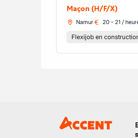
Maçon
(H/F/X)
Namur
20
-
21
/
heur
Flexijob en constructi