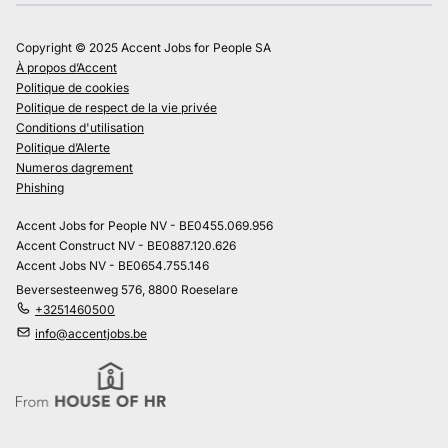
Copyright © 2025 Accent Jobs for People SA
À propos d’Accent
Politique de cookies
Politique de respect de la vie privée
Conditions d'utilisation
Politique d’Alerte
Numeros dagrement
Phishing
Accent Jobs for People NV - BE0455.069.956
Accent Construct NV - BE0887.120.626
Accent Jobs NV - BE0654.755.146
Beversesteenweg 576, 8800 Roeselare
+3251460500
info@accentjobs.be