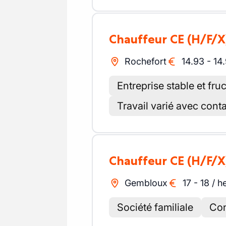
Chauffeur CE
(H/F/X
Rochefort
14.93
-
14
Entreprise stable et fru
Travail varié avec conta
Chauffeur CE
(H/F/X
Gembloux
17
-
18
/
h
Société familiale
Con