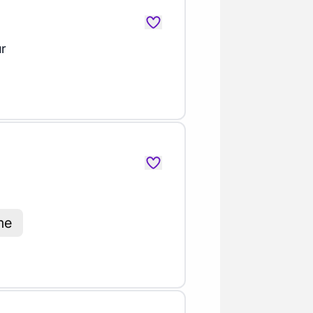
ur
me