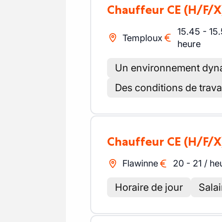
Chauffeur CE
(H/F/X
15.45
-
15.
Temploux
heure
Un environnement dyna
Des conditions de travai
Chauffeur CE
(H/F/X
Flawinne
20
-
21
/
he
Horaire de jour
Salai