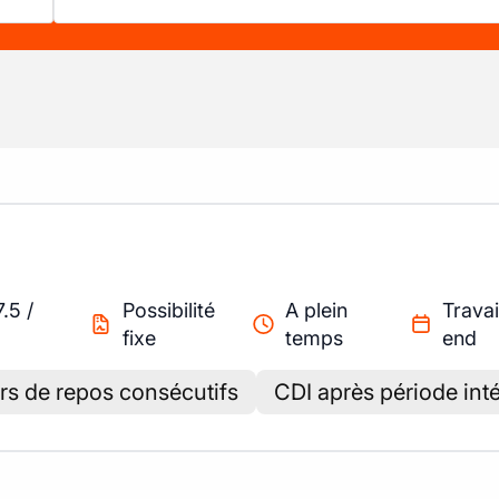
7.5
/
Possibilité
A plein
Travai
fixe
temps
end
urs de repos consécutifs
CDI après période int