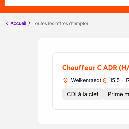
Accueil
/
Toutes les offres d'emploi
Chauffeur C ADR
(H
Welkenraedt
15.5
-
1
CDI à la clef
Prime m