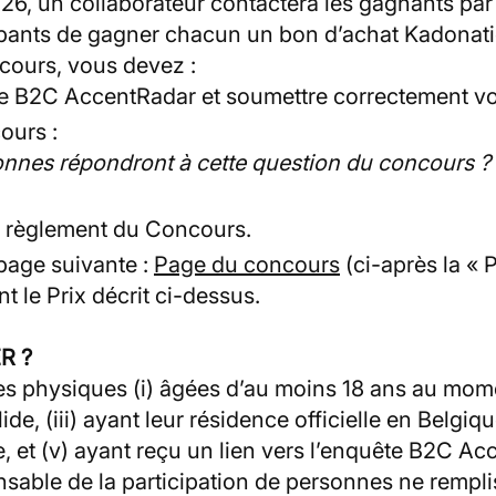
026, un collaborateur contactera les gagnants pa
pants de gagner chacun un bon d’achat Kadonatio
ncours, vous devez :
e B2C AccentRadar et soumettre correctement vo
ours :
nnes répondront à cette question du concours ?
nt règlement du Concours.
 page suivante :
Page du concours
(ci-après la « 
 le Prix décrit ci-dessus.
R ?
es physiques (i) âgées d’au moins 18 ans au moment
ide, (iii) ayant leur résidence officielle en Belg
e, et (v) ayant reçu un lien vers l’enquête B2C Ac
nsable de la participation de personnes ne rempli