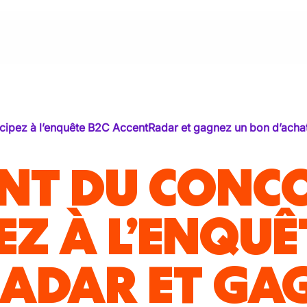
cipez à l’enquête B2C AccentRadar et gagnez un bon d’achat
NT DU CONC
EZ À L’ENQUÊ
ADAR ET GA