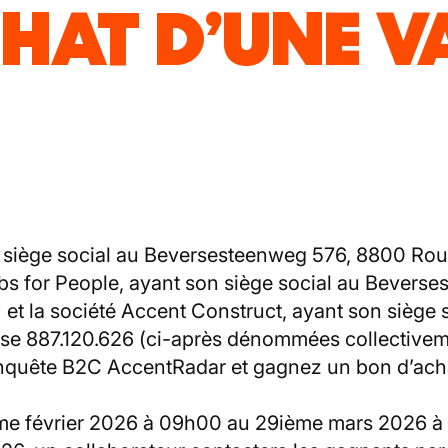
HAT D’UNE V
 siège social au Beversesteenweg 576, 8800 Roul
obs for People, ayant son siège social au Bevers
 et la société Accent Construct, ayant son siège
se 887.120.626 (ci-après dénommées collectivem
’enquête B2C AccentRadar et gagnez un bon d’acha
me février 2026 à 09h00 au 29ième mars 2026 à 2