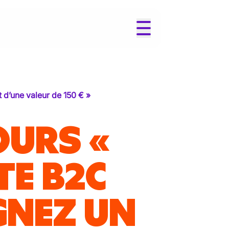
 d’une valeur de 150 € »
OURS «
TE B2C
GNEZ UN