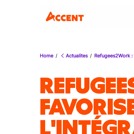
Home
/
Actualites
/
Refugees2Work : f
REFUGEE
FAVORIS
L'INTÉG