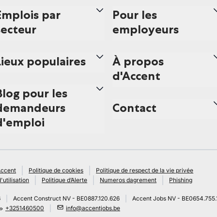
Emplois par
Pour les
secteur
employeurs
Lieux populaires
À propos
d'Accent
Blog pour les
demandeurs
Contact
d'emploi
Accent
Politique de cookies
Politique de respect de la vie privée
'utilisation
Politique d’Alerte
Numeros dagrement
Phishing
6
Accent Construct NV - BE0887.120.626
Accent Jobs NV - BE0654.755.
+3251460500
info@accentjobs.be