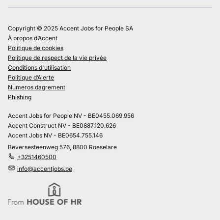
Copyright © 2025 Accent Jobs for People SA
À propos d’Accent
Politique de cookies
Politique de respect de la vie privée
Conditions d'utilisation
Politique d’Alerte
Numeros dagrement
Phishing
Accent Jobs for People NV - BE0455.069.956
Accent Construct NV - BE0887.120.626
Accent Jobs NV - BE0654.755.146
Beversesteenweg 576, 8800 Roeselare
+3251460500
info@accentjobs.be