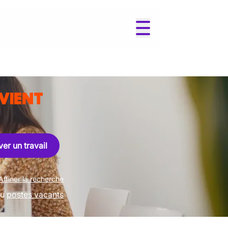
VIENT
er un travail
Affiner la recherche
u
postes vacants