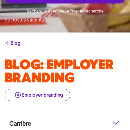
Recherche avancée?
Affiner la recherche
ou
postes vacants
Blog
BLOG
:
EMPLOYER
BRANDING
Employer branding
Carrière