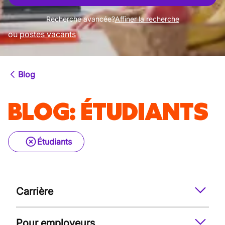
Recherche avancée?
Affiner la recherche
ou
postes vacants
Blog
BLOG
:
ÉTUDIANTS
Étudiants
Carrière
Pour employeurs