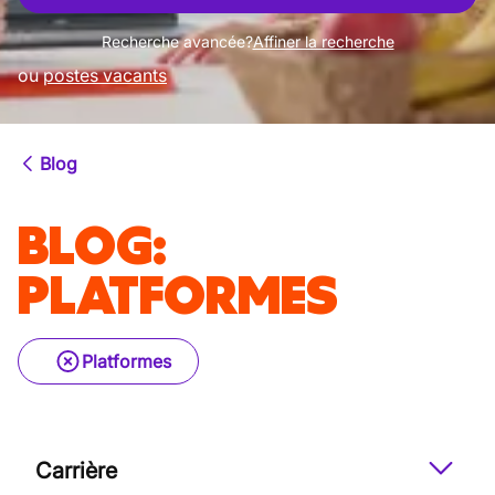
Recherche avancée?
Affiner la recherche
ou
postes vacants
Blog
BLOG
:
PLATFORMES
Platformes
Carrière