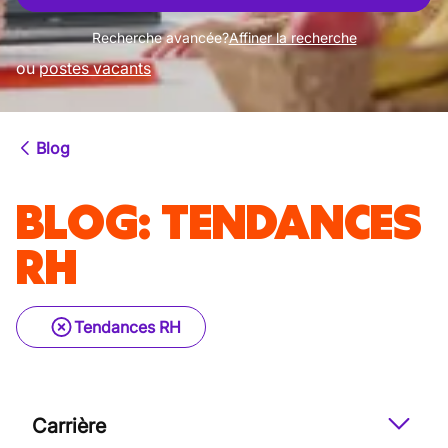
Recherche avancée?
Affiner la recherche
ou
postes vacants
Blog
BLOG
:
TENDANCES
RH
Tendances RH
Carrière