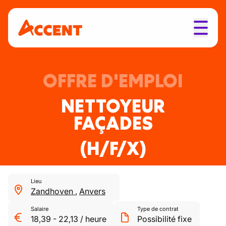
OFFRE D'EMPLOI
NETTOYEUR
FAÇADES
(H/F/X)
Lieu
Zandhoven
,
Anvers
Salaire
Type de contrat
18,39
-
22,13
/
heure
Possibilité fixe