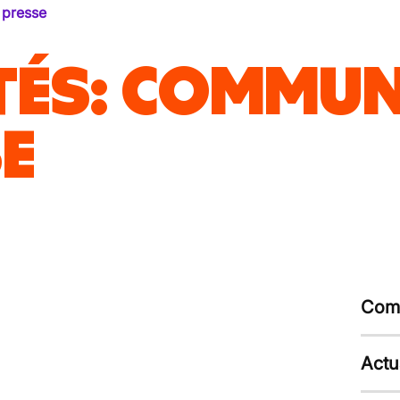
presse
TÉS
:
COMMUN
SE
Comm
Actu