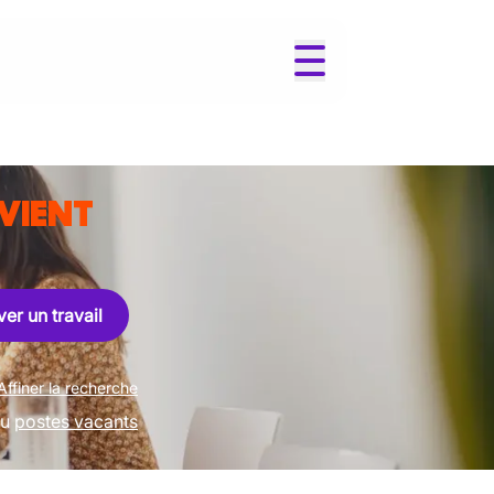
VIENT
er un travail
Affiner la recherche
u
postes vacants