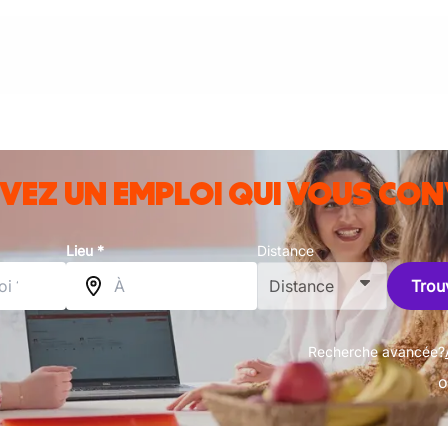
VEZ UN EMPLOI QUI VOUS CON
Lieu *
Distance
Distance
Trouv
Recherche avancée?
o