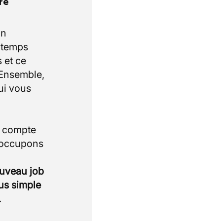
re
un
e temps
 et ce
 Ensemble,
ui vous
i compte
 occupons
ouveau job
lus simple
.