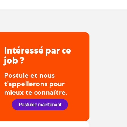
Intéressé par ce
job ?
Postule et nous
t’appellerons pour
mieux te connaître.
Postulez maintenant