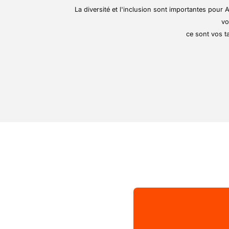
d'aboutir à une parfaite
La diversité et l'inclusion sont importantes pou
Grâce à votre goût pour l
vo
collègues veillez à ce que
ce sont vos ta