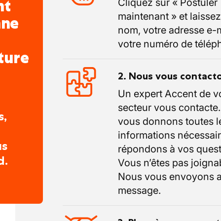
nt
Cliquez sur « Postuler
maintenant » et laissez
nne
nom, votre adresse e-m
votre numéro de télép
ture
2. Nous vous contact
Un expert Accent de v
secteur vous contacte
s,
vous donnons toutes l
informations nécessair
us
répondons à vos quest
d.
Vous n’êtes pas joigna
Nous vous envoyons a
message.