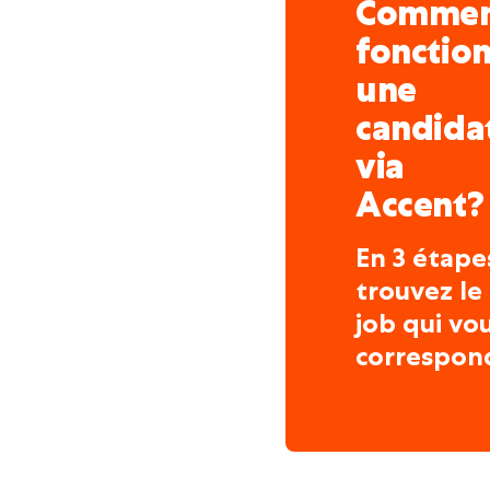
Comme
fonctio
une
candida
via
Accent?
En 3 étape
trouvez le
job qui vo
correspon