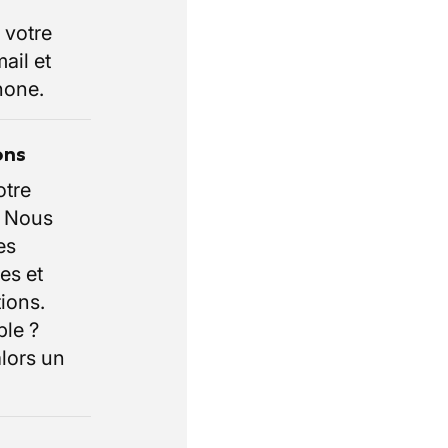
 votre
ail et
hone.
ons
otre
. Nous
es
es et
ions.
ble ?
lors un