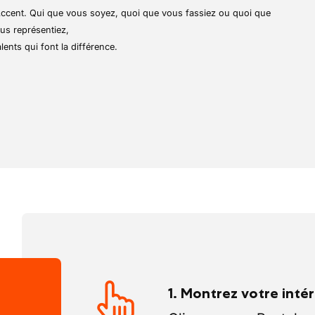
 autonomie de son organisation.
r Accent. Qui que vous soyez, quoi que vous fassiez ou quoi que
e travail précis et ordonné, vous et vos
us représentiez,
 le lieu de travail soit bien rangé.
lents qui font la différence.
1. Montrez votre inté