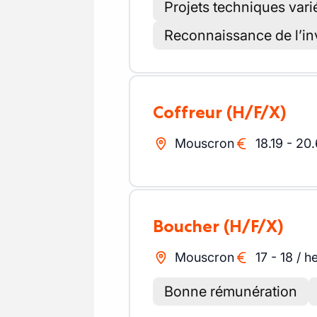
Projets techniques var
Reconnaissance de l’in
Coffreur
(H/F/X)
Mouscron
18.19
-
20.
Boucher
(H/F/X)
Mouscron
17
-
18
/
h
Bonne rémunération