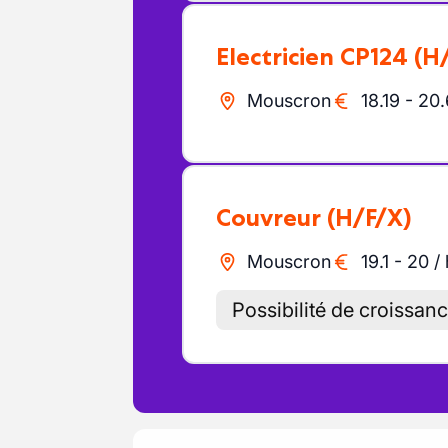
Electricien CP124
(H
Mouscron
18.19
-
20.
Couvreur
(H/F/X)
Mouscron
19.1
-
20
/
Possibilité de croissan