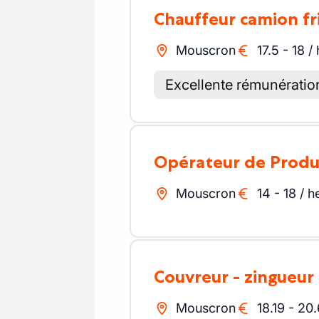
Chauffeur camion fr
Mouscron
17.5
-
18
/
Excellente rémunératio
Opérateur de Produ
Mouscron
14
-
18
/
h
Couvreur - zingueur
Mouscron
18.19
-
20.