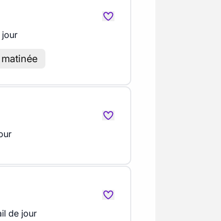
 jour
e matinée
our
il de jour