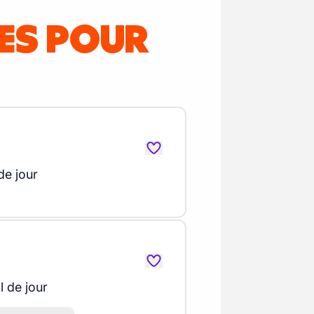
RES POUR
de jour
l de jour