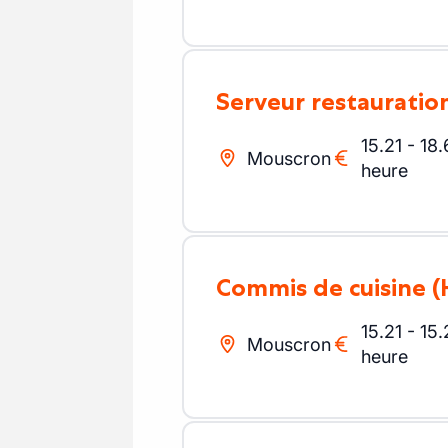
serveur restauratio
15.21
-
18.
Mouscron
heure
commis de cuisine
(
15.21
-
15.
Mouscron
heure