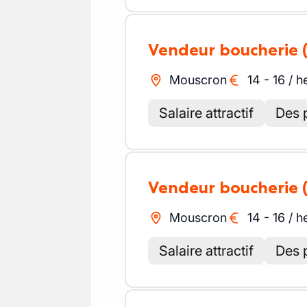
Vendeur boucherie
Mouscron
14
-
16
/
h
Salaire attractif
Des 
Vendeur boucherie
Mouscron
14
-
16
/
h
Salaire attractif
Des 