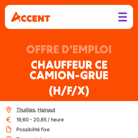
OFFRE D'EMPLOI
CHAUFFEUR CE
CAMION-GRUE
(H/F/X)
Thuillies
,
Hainaut
19,60
-
20,85
/
heure
Possibilité fixe