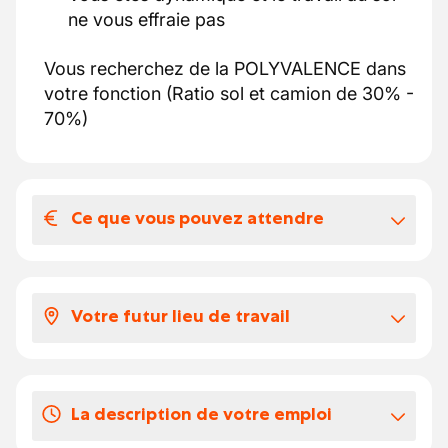
ne vous effraie pas
Vous recherchez de la POLYVALENCE dans
votre fonction (Ratio sol et camion de 30% -
70%)
Ce que vous pouvez attendre
Votre salaire et vos avantages
extralégaux
Votre futur lieu de travail
Voici ce que vous pouvez attendre:
Selon votre expérience, votre salaire se
Notre partenaire, situé au cœur de la
situe entre 19,605 et 20,849 euros par
province du Hainaut, est spécialisé dans la
heure.
La description de votre emploi
construction de piscines enterrées en béton
Vous profitez des chèques-repas de 2,59
(intérieures et extérieures) & dans la