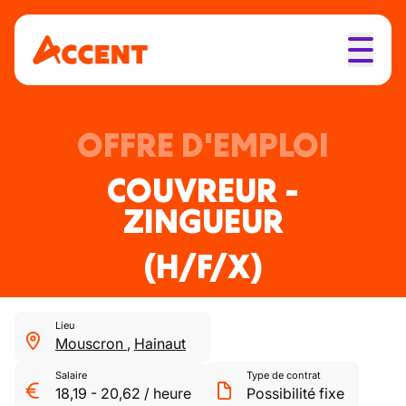
OFFRE D'EMPLOI
COUVREUR -
ZINGUEUR
(H/F/X)
Lieu
Mouscron
,
Hainaut
Salaire
Type de contrat
18,19
-
20,62
/
heure
Possibilité fixe