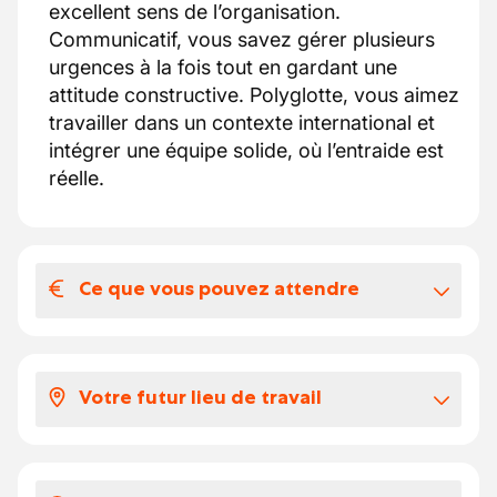
excellent sens de l’organisation.
Communicatif, vous savez gérer plusieurs
urgences à la fois tout en gardant une
attitude constructive. Polyglotte, vous aimez
travailler dans un contexte international et
intégrer une équipe solide, où l’entraide est
réelle.
Ce que vous pouvez attendre
Votre salaire et vos avantages
extralégaux
Votre futur lieu de travail
La rémunération est attractive et adaptée
selon l’expérience, avec une évolution
Au sein d’un bureau opérationnel d’une
possible. Salaire sur base de 38h/semaine,
dizaine de personnes, vous collaborerez
primes éventuelles selon les périodes de