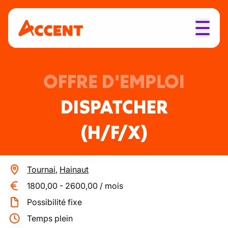
OFFRE D'EMPLOI
DISPATCHER
(H/F/X)
Tournai
,
Hainaut
1800,00
-
2600,00
/
mois
Possibilité fixe
Temps plein