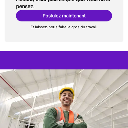
stable avec une vision d'avenir : vous
pensez.
contribuez ici à une infrastructure
durable.
Postulez maintenant
Et laissez-nous faire le gros du travail.