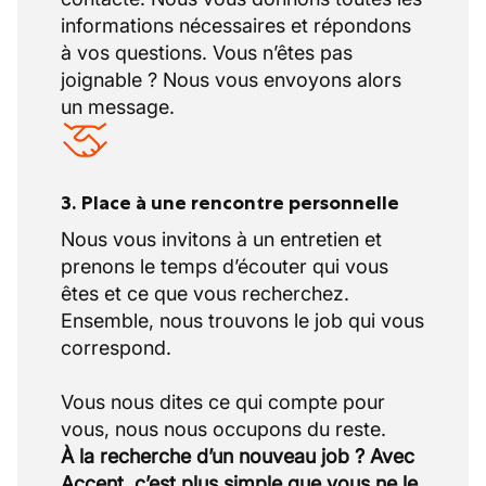
Travailler avec du matériel solide et à
informations nécessaires et répondons
jour.
à vos questions. Vous n’êtes pas
joignable ? Nous vous envoyons alors
Possibilités réelles d'évolution au sein de
un message.
l'organisation.
Projets dans la région de Booischot et à
proximité de chez soi si possible.
Assurance hospitalisation.
3. Place à une rencontre personnelle
Activités d'équipe agréables.
Nous vous invitons à un entretien et
Un emploi à temps plein de 40 heures par
prenons le temps d’écouter qui vous
semaine.
êtes et ce que vous recherchez.
Ensemble, nous trouvons le job qui vous
Véritable travail d'équipe sur le chantier :
correspond.
communication claire, respect pour
chaque rôle.
Vous nous dites ce qui compte pour
Ambiance ouverte entre collègues : ça
doit avancer, mais aussi être agréable.
À la recherche d’un nouveau job ? Avec
Travailler pour un acteur important et
Accent, c’est plus simple que vous ne le