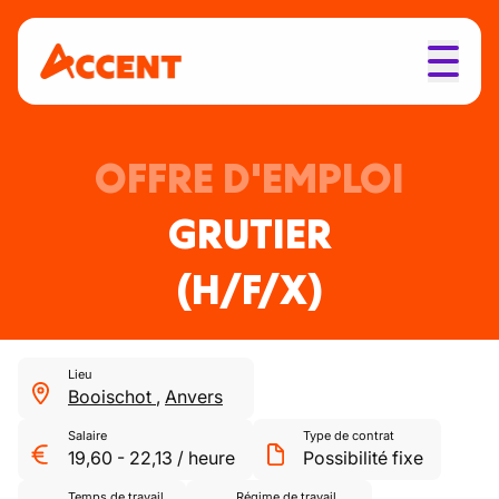
OFFRE D'EMPLOI
GRUTIER
(H/F/X)
Lieu
Booischot
,
Anvers
Salaire
Type de contrat
19,60
-
22,13
/
heure
Possibilité fixe
Temps de travail
Régime de travail